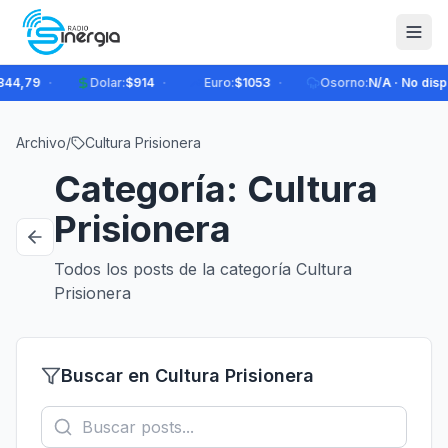
·
·
·
44,79
Dolar
:
$914
Euro
:
$1053
Osorno
:
N/A · No dispo
Archivo
/
Cultura Prisionera
Categoría: Cultura
Prisionera
Todos los posts de la categoría Cultura
Prisionera
Buscar en Cultura Prisionera