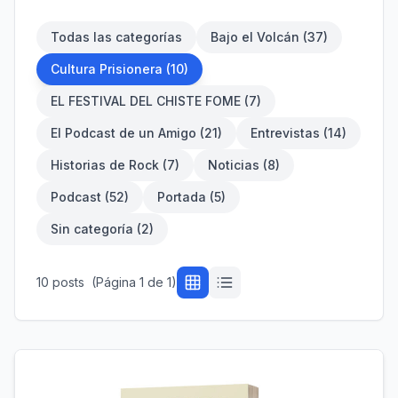
Todas las categorías
Bajo el Volcán
(
37
)
Cultura Prisionera
(
10
)
EL FESTIVAL DEL CHISTE FOME
(
7
)
El Podcast de un Amigo
(
21
)
Entrevistas
(
14
)
Historias de Rock
(
7
)
Noticias
(
8
)
Podcast
(
52
)
Portada
(
5
)
Sin categoría
(
2
)
10
post
s
(Página
1
de
1
)