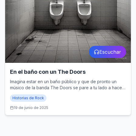
Escuchar
En el baño con un The Doors
Imagina estar en un baño público y que de pronto un
músico de la banda The Doors se pare a tu lado a hacer
lo mismo que tú estás haciendo. Eso le ocurrió a Pancho
Historias de Rock
Sepúlveda y éste es su relato.
19 de junio de 2025