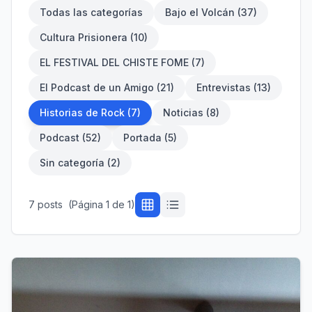
Todas las categorías
Bajo el Volcán
(
37
)
Cultura Prisionera
(
10
)
EL FESTIVAL DEL CHISTE FOME
(
7
)
El Podcast de un Amigo
(
21
)
Entrevistas
(
13
)
Historias de Rock
(
7
)
Noticias
(
8
)
Podcast
(
52
)
Portada
(
5
)
Sin categoría
(
2
)
7
post
s
(Página
1
de
1
)