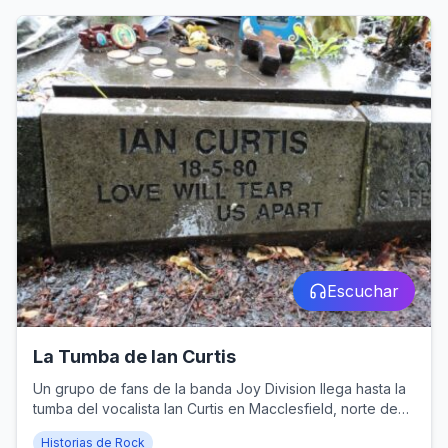
Escuchar
La Tumba de Ian Curtis
Un grupo de fans de la banda Joy Division llega hasta la
tumba del vocalista Ian Curtis en Macclesfield, norte de
Inglaterra. Pero de pronto esa peregrinación se
Historias de Rock