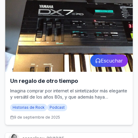
Escuchar
Un regalo de otro tiempo
Imagina comprar por internet el sintetizador más elegante
y versátil de los años 80s, y que además haya
pertenecido a un pionero de la música electrónica. Esto
Historias de Rock
Podcast
le ocurrió a Manuel con el Yamaha DX7 del legendario
José Vicente Asuar.
9 de septiembre de 2025